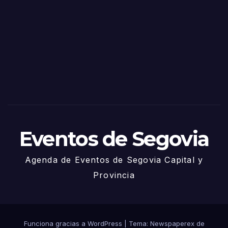
as
de
Sego
via
2025
– 27
de
Juni
o
Eventos de Segovia
Agenda de Eventos de Segovia Capital y
Provincia
Funciona gracias a WordPress
|
Tema: Newspaperex de