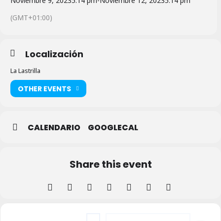
Noviembre 9, 2023
5:14 pm
-
Noviembre 12, 2023
5:14 pm
(GMT+01:00)
Localización
La Lastrilla
OTHER EVENTS
CALENDARIO
GOOGLECAL
Share this event
Address - Circo Coliseo - Cuba en La Lastril
Destination Address - Circo Coliseo -