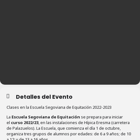
Detalles del Evento
Clases en la Escuela Segoviana de Equitación 2022-2023
La
Escuela Segoviana de Equitación
se prepara para iniciar
el
curso 2022/23
, en las instalaciones de Hípica Eresma (carretera
de Palazuelos). La Escuela, que comienza el día 1 de octubre,
organiza tres grupos de alumnos por edades: de 6 a 9 años; de 10
a 12; y de 13 a 16 años.