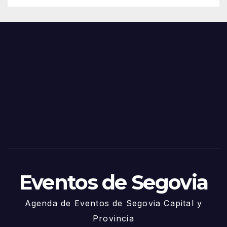
de
Feria
Juni
s y
o
Fiest
as
de
Sego
via
2025
– 27
de
Juni
o
Eventos de Segovia
Agenda de Eventos de Segovia Capital y
Provincia