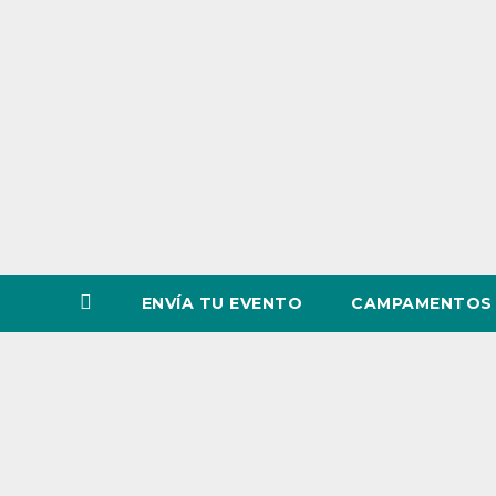
o
v
i
n
c
i
a
ENVÍA TU EVENTO
CAMPAMENTOS 