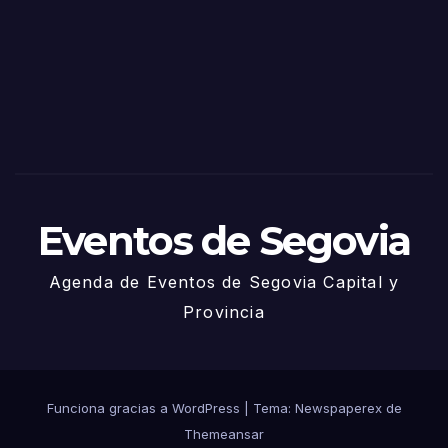
Sego
via
2025
– 27
de
Juni
o
Eventos de Segovia
Agenda de Eventos de Segovia Capital y
Provincia
Funciona gracias a WordPress
|
Tema: Newspaperex de
Themeansar