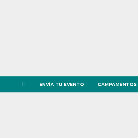
o
v
i
n
c
i
a
ENVÍA TU EVENTO
CAMPAMENTOS 