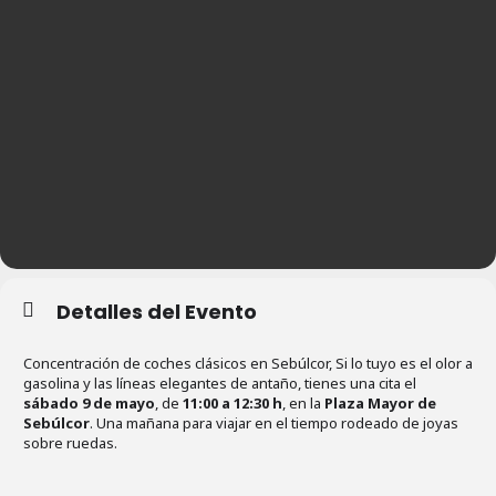
Detalles del Evento
Concentración de coches clásicos en Sebúlcor, Si lo tuyo es el olor a
gasolina y las líneas elegantes de antaño, tienes una cita el
sábado 9 de mayo
, de
11:00 a 12:30 h
, en la
Plaza Mayor de
Sebúlcor
. Una mañana para viajar en el tiempo rodeado de joyas
sobre ruedas.