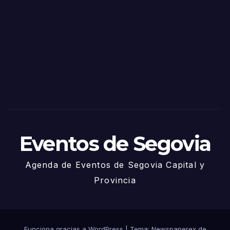
as
de
Sego
via
2025
– 27
de
Juni
o
Eventos de Segovia
Agenda de Eventos de Segovia Capital y
Provincia
Funciona gracias a WordPress
|
Tema: Newspaperex de