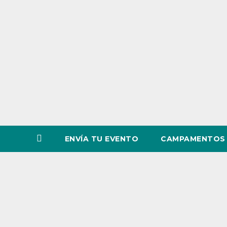
o
v
i
n
c
i
a
ENVÍA TU EVENTO
CAMPAMENTOS 