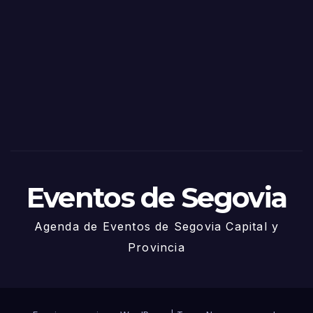
as
de
Sego
via
2025
– 27
de
Juni
o
Eventos de Segovia
Agenda de Eventos de Segovia Capital y
Provincia