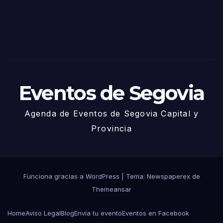
2025
– 27
de
Juni
o
Eventos de Segovia
Agenda de Eventos de Segovia Capital y
Provincia
Funciona gracias a WordPress
|
Tema: Newspaperex de
Themeansar
Home
Aviso Legal
Blog
Envía tu evento
Eventos en Facebook