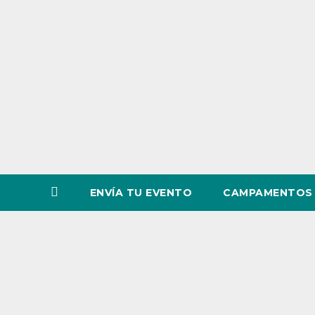
o
v
i
n
c
i
a
ENVÍA TU EVENTO
CAMPAMENTOS 