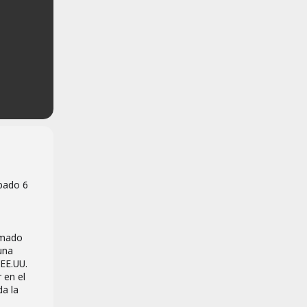
ábado 6
lamado
una
 EE.UU.
 en el
da la