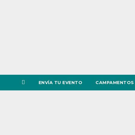
o
v
i
n
c
i
a
ENVÍA TU EVENTO
CAMPAMENTOS 