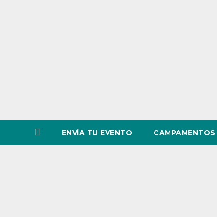
o
v
i
n
c
i
a
ENVÍA TU EVENTO
CAMPAMENTOS 