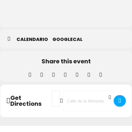
Real
Casa
de la
Moneda
CALENDARIO
GOOGLECAL
Share this event
Address - Concierto de música clásica grat
Destination Address - Concierto de m
Get
Directions