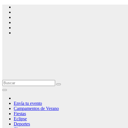
Ir
al
contenido
Eventos de
Segovia
Agenda de
Eventos de
Segovia Capital
y Provincia
Envía tu evento
Campamentos de Verano
Fiestas
Eclipse
Deportes