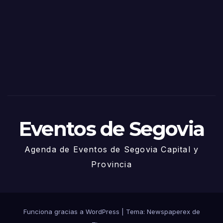
de
Sego
via
2025
– 27
de
Juni
o
Eventos de Segovia
Agenda de Eventos de Segovia Capital y
Provincia
Funciona gracias a WordPress
|
Tema: Newspaperex de