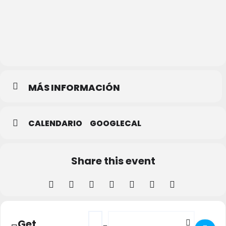
Teatro
Juan
Bravo
MÁS INFORMACIÓN
CALENDARIO
GOOGLECAL
Share this event
Address - Concierto de TUTTO VOCE en Te
Destination Address - Concierto d
Get