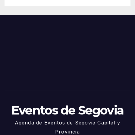
de
Feria
Juni
s y
o
Fiest
as
de
Sego
via
2025
– 27
de
Juni
o
Eventos de Segovia
Agenda de Eventos de Segovia Capital y
Provincia