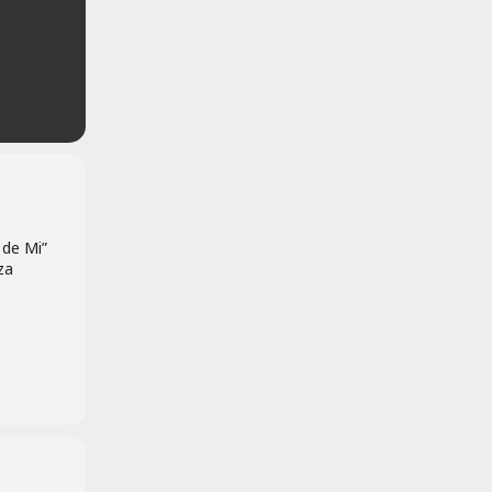
 de Mi”
za