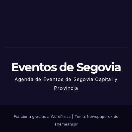
Sego
via
2025
– 27
de
Juni
o
Eventos de Segovia
Agenda de Eventos de Segovia Capital y
Provincia
Funciona gracias a WordPress
|
Tema: Newspaperex de
Themeansar