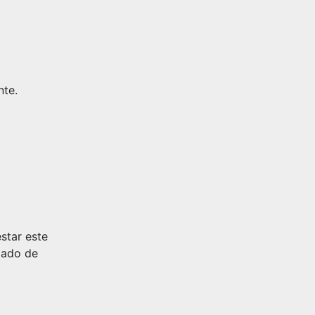
nte.
star este
gado de