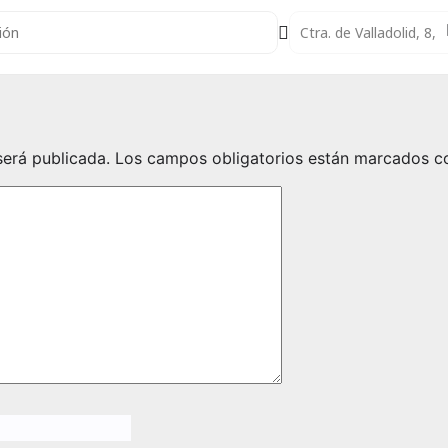
to Oceryrade en Octavo Arte de La Lastrilla []
Destination Address - Co
será publicada.
Los campos obligatorios están marcados 