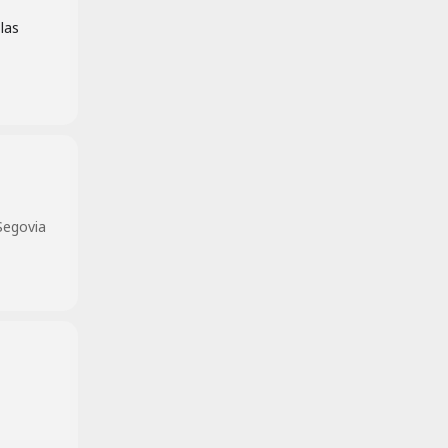
las
 Segovia