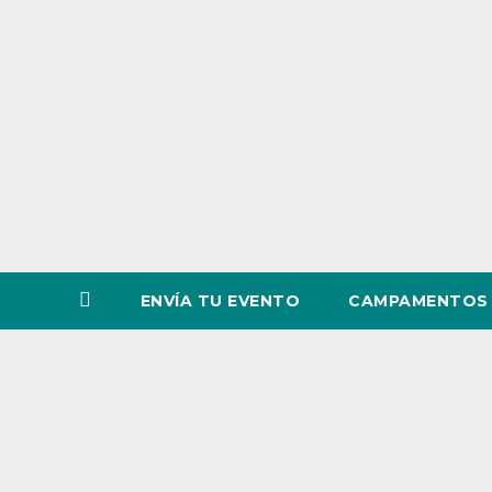
o
v
i
n
c
i
a
ENVÍA TU EVENTO
CAMPAMENTOS 