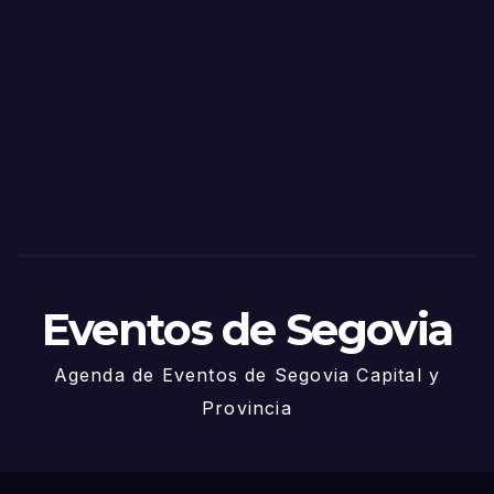
Fiest
as
de
Sego
via
2025
– 27
de
Juni
o
Eventos de Segovia
Agenda de Eventos de Segovia Capital y
Provincia