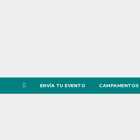
o
v
i
n
c
i
a
ENVÍA TU EVENTO
CAMPAMENTOS 