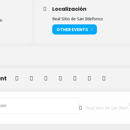
Localización
Real Sitio de San Ildefonso
pm
OTHER EVENTS
ent
to Silvia San Juan en el Mercado Municipal del Real Sitio de San Ildef
Destination Address - Con