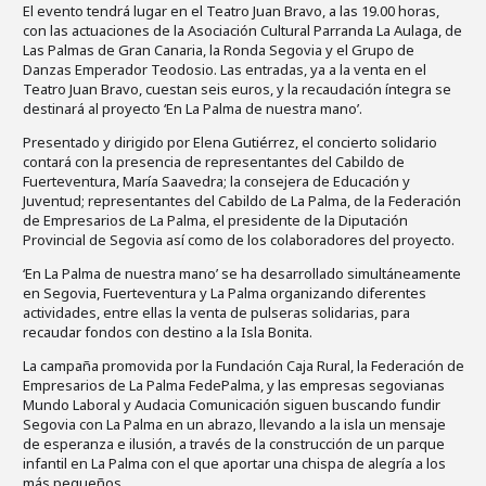
El evento tendrá lugar en el Teatro Juan Bravo, a las 19.00 horas,
con las actuaciones de la Asociación Cultural Parranda La Aulaga, de
Las Palmas de Gran Canaria, la Ronda Segovia y el Grupo de
Danzas Emperador Teodosio. Las entradas, ya a la venta en el
Teatro Juan Bravo, cuestan seis euros, y la recaudación íntegra se
destinará al proyecto ‘En La Palma de nuestra mano’.
Presentado y dirigido por Elena Gutiérrez, el concierto solidario
contará con la presencia de representantes del Cabildo de
Fuerteventura, María Saavedra; la consejera de Educación y
Juventud; representantes del Cabildo de La Palma, de la Federación
de Empresarios de La Palma, el presidente de la Diputación
Provincial de Segovia así como de los colaboradores del proyecto.
‘En La Palma de nuestra mano’ se ha desarrollado simultáneamente
en Segovia, Fuerteventura y La Palma organizando diferentes
actividades, entre ellas la venta de pulseras solidarias, para
recaudar fondos con destino a la Isla Bonita.
La campaña promovida por la Fundación Caja Rural, la Federación de
Empresarios de La Palma FedePalma, y las empresas segovianas
Mundo Laboral y Audacia Comunicación siguen buscando fundir
Segovia con La Palma en un abrazo, llevando a la isla un mensaje
de esperanza e ilusión, a través de la construcción de un parque
infantil en La Palma con el que aportar una chispa de alegría a los
más pequeños.