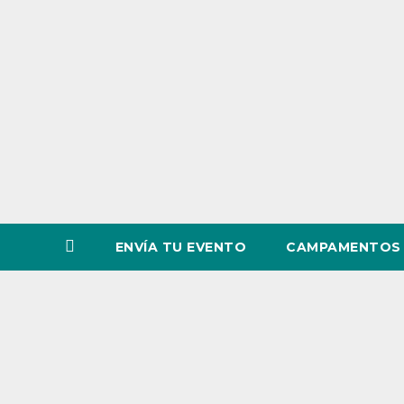
o
v
i
n
c
i
a
ENVÍA TU EVENTO
CAMPAMENTOS 