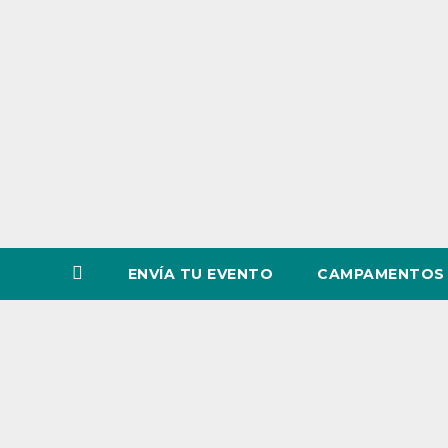
o
v
i
n
c
i
a
ENVÍA TU EVENTO
CAMPAMENTOS 