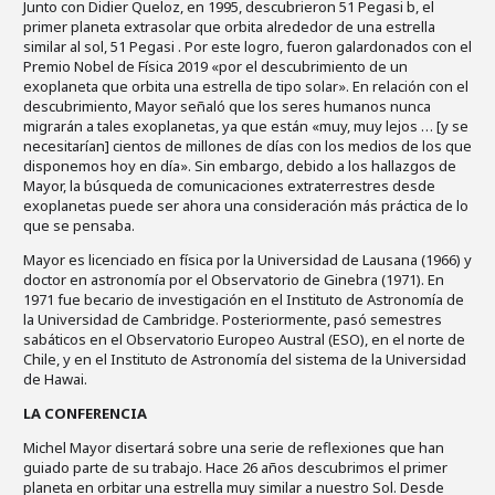
Junto con Didier Queloz, en 1995, descubrieron 51 Pegasi b, el
primer planeta extrasolar que orbita alrededor de una estrella
similar al sol, 51 Pegasi . Por este logro, fueron galardonados con el
Premio Nobel de Física 2019 «por el descubrimiento de un
exoplaneta que orbita una estrella de tipo solar». En relación con el
descubrimiento, Mayor señaló que los seres humanos nunca
migrarán a tales exoplanetas, ya que están «muy, muy lejos … [y se
necesitarían] cientos de millones de días con los medios de los que
disponemos hoy en día». Sin embargo, debido a los hallazgos de
Mayor, la búsqueda de comunicaciones extraterrestres desde
exoplanetas puede ser ahora una consideración más práctica de lo
que se pensaba.
Mayor es licenciado en física por la Universidad de Lausana (1966) y
doctor en astronomía por el Observatorio de Ginebra (1971). En
1971 fue becario de investigación en el Instituto de Astronomía de
la Universidad de Cambridge. Posteriormente, pasó semestres
sabáticos en el Observatorio Europeo Austral (ESO), en el norte de
Chile, y en el Instituto de Astronomía del sistema de la Universidad
de Hawai.
LA CONFERENCIA
Michel Mayor disertará sobre una serie de reflexiones que han
guiado parte de su trabajo. Hace 26 años descubrimos el primer
planeta en orbitar una estrella muy similar a nuestro Sol. Desde