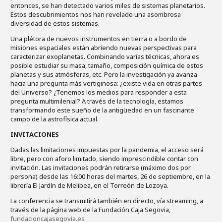
entonces, se han detectado varios miles de sistemas planetarios.
Estos descubrimientos nos han revelado una asombrosa
diversidad de estos sistemas.
Una plétora de nuevos instrumentos en tierra o a bordo de
misiones espaciales están abriendo nuevas perspectivas para
caracterizar exoplanetas. Combinando varias técnicas, ahora es
posible estudiar su masa, tamaño, composición química de estos
planetas y sus atmósferas, etc. Pero la investigación ya avanza
hacia una pregunta más vertiginosa: ¿existe vida en otras partes
del Universo? ¿Tenemos los medios para responder a esta
pregunta multimilenial? A través de la tecnología, estamos
transformando este sueño de la antigüedad en un fascinante
campo de la astrofísica actual.
INVITACIONES
Dadas las limitaciones impuestas por la pandemia, el acceso será
libre, pero con aforo limitado, siendo imprescindible contar con
invitación. Las invitaciones podrán retirarse (máximo dos por
persona) desde las 16:00 horas del martes, 26 de septiembre, en la
librería El Jardín de Melibea, en el Torreón de Lozoya.
La conferencia se transmitirá también en directo, vía streaming, a
través de la página web de la Fundación Caja Segovia,
fundacioncajasegovia.es