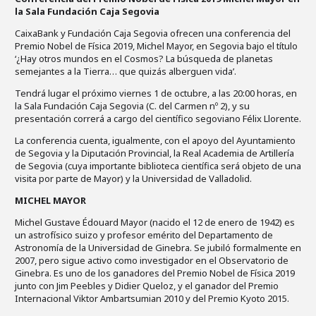
la Sala Fundación Caja Segovia
CaixaBank y Fundación Caja Segovia ofrecen una conferencia del
Premio Nobel de Física 2019, Michel Mayor, en Segovia bajo el título
‘¿Hay otros mundos en el Cosmos? La búsqueda de planetas
semejantes a la Tierra… que quizás alberguen vida’.
Tendrá lugar el próximo viernes 1 de octubre, a las 20:00 horas, en
la Sala Fundación Caja Segovia (C. del Carmen nº 2), y su
presentación correrá a cargo del científico segoviano Félix Llorente.
La conferencia cuenta, igualmente, con el apoyo del Ayuntamiento
de Segovia y la Diputación Provincial, la Real Academia de Artillería
de Segovia (cuya importante biblioteca científica será objeto de una
visita por parte de Mayor) y la Universidad de Valladolid.
MICHEL MAYOR
Michel Gustave Édouard Mayor (nacido el 12 de enero de 1942) es
un astrofísico suizo y profesor emérito del Departamento de
Astronomía de la Universidad de Ginebra. Se jubiló formalmente en
2007, pero sigue activo como investigador en el Observatorio de
Ginebra. Es uno de los ganadores del Premio Nobel de Física 2019
junto con Jim Peebles y Didier Queloz, y el ganador del Premio
Internacional Viktor Ambartsumian 2010 y del Premio Kyoto 2015.