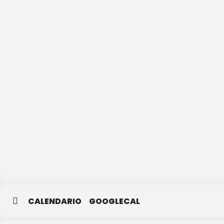
Casa de
la Lectura
–
Biblioteca
Municipal
CALENDARIO
GOOGLECAL