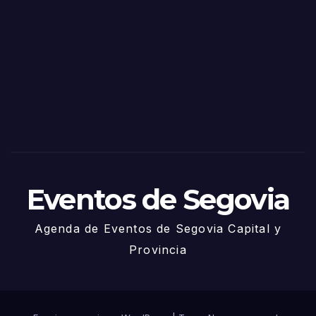
as
de
Sego
via
2025
– 27
de
Juni
o
Eventos de Segovia
Agenda de Eventos de Segovia Capital y
Provincia