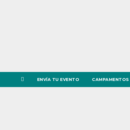
o
v
i
n
c
i
a
ENVÍA TU EVENTO
CAMPAMENTOS 