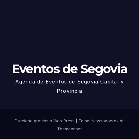
via
2025
– 27
de
Juni
o
Eventos de Segovia
Agenda de Eventos de Segovia Capital y
Provincia
Funciona gracias a WordPress
|
Tema: Newspaperex de
Themeansar