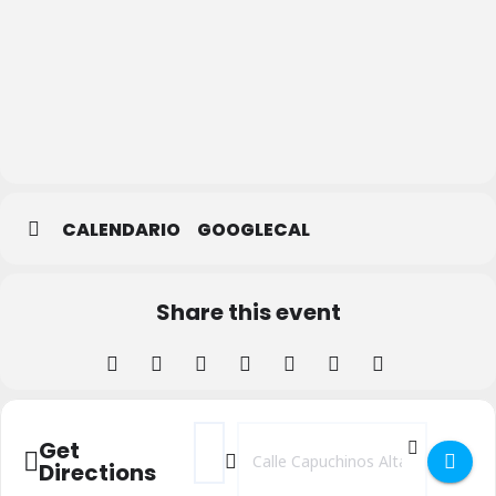
Real
Academia
De
Historia Y
Arte De
San
Quirce
CALENDARIO
GOOGLECAL
Share this event
Address - Coro de Profesores del IES Rosa
Destination Address - Coro de Profe
Get
Directions