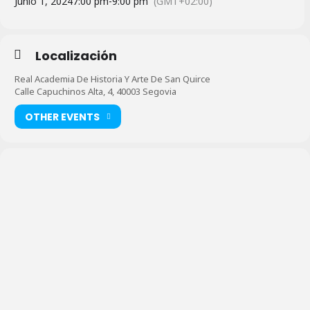
Junio 1, 2024
7:00 pm
-
9:00 pm
(GMT+02:00)
Localización
Real Academia De Historia Y Arte De San Quirce
Calle Capuchinos Alta, 4, 40003 Segovia
OTHER EVENTS