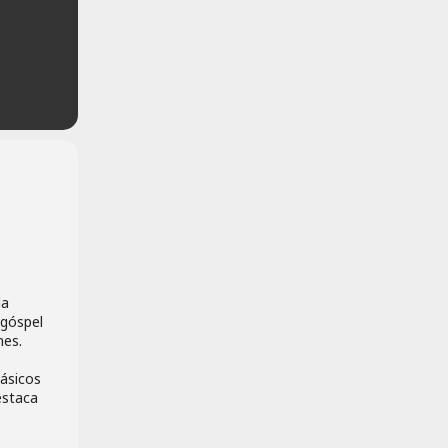
la
 góspel
nes.
lásicos
estaca