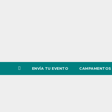
o
v
i
n
c
i
a
ENVÍA TU EVENTO
CAMPAMENTOS 