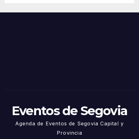
de
Feria
Juni
s y
o
Fiest
as
de
Sego
via
2025
– 27
de
Juni
o
Eventos de Segovia
Agenda de Eventos de Segovia Capital y
Provincia