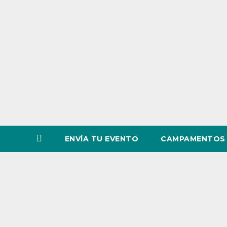
o
v
i
n
c
i
a
ENVÍA TU EVENTO
CAMPAMENTOS 