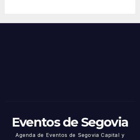
– 28
n
de
Feria
Juni
s y
o
Fiest
as
de
Sego
via
2025
– 27
de
Juni
o
Eventos de Segovia
Agenda de Eventos de Segovia Capital y