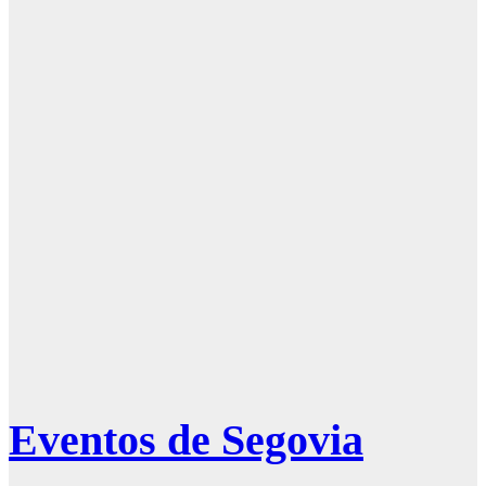
Segovia 2025 –
28 de Junio
Agenda
Programación
Ferias y
Fiestas de
Segovia 2025 –
27 de Junio
Eventos de Segovia