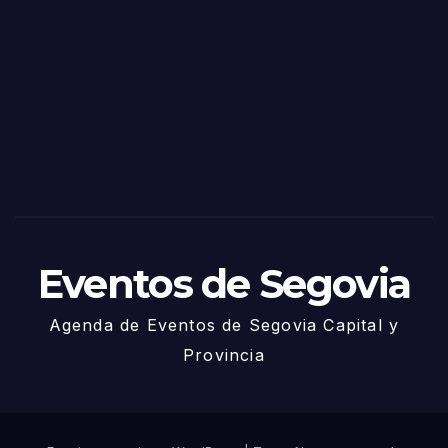
as
de
Sego
via
2025
– 27
de
Juni
o
Eventos de Segovia
Agenda de Eventos de Segovia Capital y
Provincia