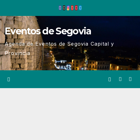
Ir
al
contenido
Eventos de Segovia
Agenda de Eventos de Segovia Capital y
Provincia