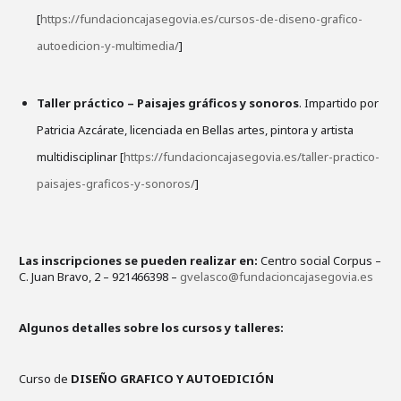
[
https://fundacioncajasegovia.es/cursos-de-diseno-grafico-
autoedicion-y-multimedia/
]
Taller práctico – Paisajes gráficos y sonoros
. Impartido por
Patricia Azcárate, licenciada en Bellas artes, pintora y artista
multidisciplinar [
https://fundacioncajasegovia.es/taller-practico-
paisajes-graficos-y-sonoros/
]
Las inscripciones se pueden realizar en:
Centro social Corpus –
C. Juan Bravo, 2 – 921466398 –
gvelasco@fundacioncajasegovia.es
Algunos detalles sobre los cursos y talleres:
Curso de
DISEÑO GRAFICO Y AUTOEDICIÓN