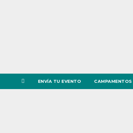
o
v
i
n
c
i
a
ENVÍA TU EVENTO
CAMPAMENTOS 