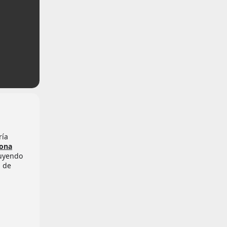
ría
Zona
luyendo
a de