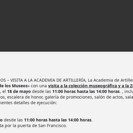
 – VISITA A LA ACADEMIA DE ARTILLERÍA, La Academia de Artille
 de los Museos
» con una
visita a la colección museográfica y a la 
, el
18 de mayo
desde las
11:00 horas hasta las 14:00 horas
. , inc
os, escalera de honor, galería de promociones, salón de actos, sal
ientes detalles de ejecución:
yo
desde las
11:00 horas hasta las 14:00 horas
.
ita por la puerta de San Francisco.