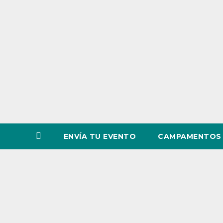
o
v
i
n
c
i
a
ENVÍA TU EVENTO
CAMPAMENTOS 