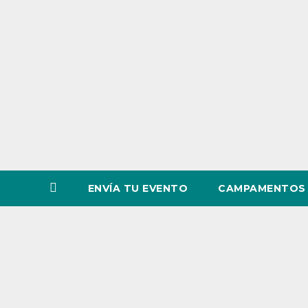
o
v
i
n
c
i
a
ENVÍA TU EVENTO
CAMPAMENTOS 