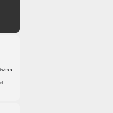
invita a
B
el