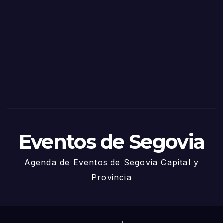
as
de
Sego
via
2025
– 27
de
Juni
o
Eventos de Segovia
Agenda de Eventos de Segovia Capital y
Provincia