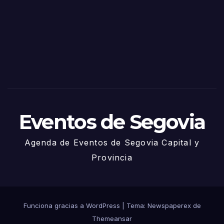
Sego
via
2025
– 27
de
Juni
o
Eventos de Segovia
Agenda de Eventos de Segovia Capital y
Provincia
Funciona gracias a WordPress
|
Tema: Newspaperex de
Themeansar