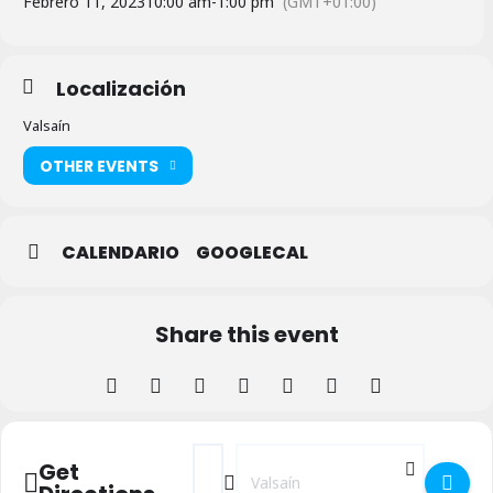
Febrero 11, 2023
10:00 am
-
1:00 pm
(GMT+01:00)
Localización
Valsaín
OTHER EVENTS
CALENDARIO
GOOGLECAL
Share this event
Address - Disfrutemos de la Nieve en Famil
Destination Address - Disfrutemos d
Get