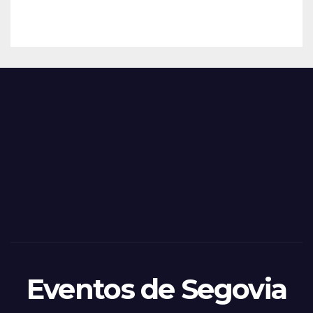
2025
ació
– 28
n
de
Feria
Juni
s y
o
Fiest
as
de
Sego
via
2025
– 27
de
Juni
o
Eventos de Segovia