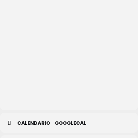
Biblioteca
Pública
de
Segovia
CALENDARIO
GOOGLECAL