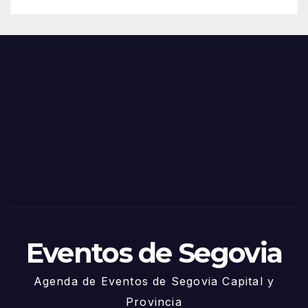
de
Feria
Juni
s y
o
Fiest
as
de
Sego
via
2025
– 27
de
Juni
o
Eventos de Segovia
Agenda de Eventos de Segovia Capital y
Provincia