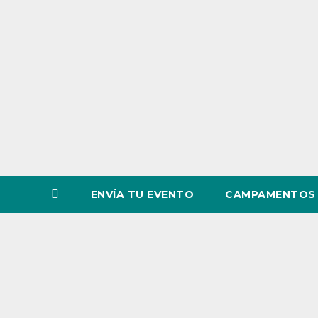
o
v
i
n
c
i
a
ENVÍA TU EVENTO
CAMPAMENTOS 