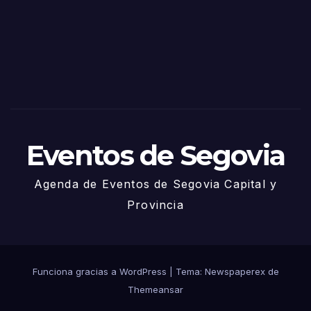
Sego
via
2025
– 27
de
Juni
o
Eventos de Segovia
Agenda de Eventos de Segovia Capital y
Provincia
Funciona gracias a WordPress
|
Tema: Newspaperex de
Themeansar