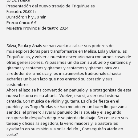
27 OCTUBRE
Presentación del nuevo trabajo de Triguiñuelas
Función: 20:00 h
Duración: 1 h y 30 min
Precio único: 6 €
Muestra Provincial de teatro 2024
Silvia, Paula y Anaís se han vuelto a calzar sus poderes de
musiexploradoras para transformarse en Melisa, Lola y Diana, las
Triguiñuelas, y volver a nuestro escenario para contarnos cosas de
otras generaciones. Ya pasamos un día con su abuelo y cantamos y
giramos y cantamos y giramos y cantamos y giramos otra vez
alrededor de la música y los instrumentos tradicionales, hasta
echarles un buen lazo que nos entregó su corazón y sus
costumbres.
Ahora el lazo se ha convertido en pañuelo y la protagonista de esta
nueva historia es su abuela. Vuelve, eso sí, a ser una historia
cantada. Con música de violín y guitarra. Es día de fiesta en el
pueblo y las Triguiñuelas se han metido en un buen lío que van a
ser dos: el primero, lavar El pañuelo de la abuela y el segundo,
recuperarlo después de que se pierda río abajo. Sin cesar en sus
tareas y oficios, la segadora, la vendimiadora y la pastora las
ayudarán en su misión a la orilla del río. ¿Conseguirán atarlo en
corto?