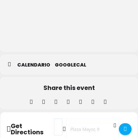
Teatro
Juan
Bravo
CALENDARIO
GOOGLECAL
Share this event
Address - 'El pañuelo de la abuela' de Trig
Destination Address - 'El pañuelo de
Get
Directions