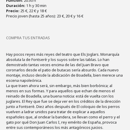
Función:
20:30 h
Duración:
1 h y 30 min
Precio:
25 €, 22 € y 18 €
Precio joven (hasta 25 años): 23 €, 20 € y 16 €
COMPRA TUS ENTRADAS
Hay pocos reyes más reyes del teatro que Els Joglars. Monarquía
absoluta la de Fontserè y los suyos sobre las tablas. Lo han
demostrado tantas veces encima de las del Juan Bravo que
coronarlos desde el patio de butacas sería absurdo. Cada nuevo
montaje, incluso desde la abdicación de Boadella, bien merece una
escena napoleónica.
La que traen ahora será, sin embargo, más bien borbónica; al
menos en sus formas. Y para aquellos que echan de menos el
reinado de Boadella, una buena noticia: está de vuelta con los
juglares. El Rey que fue se deja ver en los créditos de la dirección
junto a Fontserè. Diez años después de El coloquio de los perros
vuelven a ladrar unidos para tratar de explicar a aquellos
españoles que, al ondear la bandera, se llevan como el perro y el
gato por qué Don Juan Carlos I, rey emérito de España, provoca
entre sus contemporáneos los más antagónicos juicios.