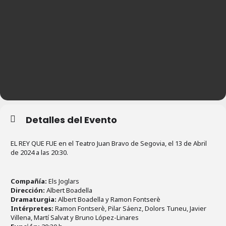
Detalles del Evento
EL REY QUE FUE en el Teatro Juan Bravo de Segovia, el 13 de Abril
de 2024 a las 20:30.
Compañía:
Els Joglars
Dirección:
Albert Boadella
Dramaturgia:
Albert Boadella y Ramon Fontserè
Intérpretes:
Ramon Fontserè, Pilar Sáenz, Dolors Tuneu, Javier
Villena, Martí Salvat y Bruno López-Linares