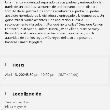
Una infancia y juventud separado de sus padres y entregado a la
tutela de un dictador. La muerte de un hermano por un disparo
fortuito de su pistola. Una corona arrebatada al padre. Su poder
absoluto heredado de la dictadura y entregado a la democracia. Un
golpe militar. Varias amantes. Una abdicación. El exilio. El
reconocimiento y la culpa… ¿Por qué no te callas? Deja que Ramón
Fontserè, Pilar Sáenz, Dolors Tuneu, Javier Villena, Martí Salvat y
Bruno López-Linares te lo cuenten como mejor saben; con la
autoridad de ser los reyes más reyes del teatro, a pesar de
hacerse llamar Els Joglars.
Hora
Abril 13, 2024
8:30 pm
-
10:00 pm
(GMT+02:00)
Localización
Teatro Juan Bravo
Plaza Mayor, 9